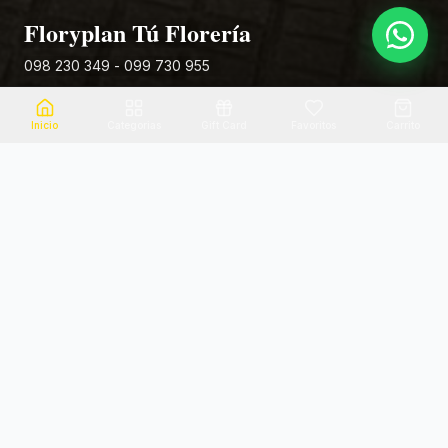
Floryplan Tú Florería
098 230 349 - 099 730 955
Rivera 881
Inicio
Categorias
Gift Card
Favoritos
Carrito
Envio el mismo dia
Flores frescas
Consultanos por zona
Calidad garantizada
Pago seguro
Soporte dedicado
100% seguro
Te ayudamos por WhatsApp