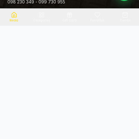
098 230 349 - 099 730 955
Rivera 881
Inicio
Categorias
Gift Card
Favoritos
Carrito
Envio el mismo dia
Flores frescas
Consultanos por zona
Calidad garantizada
Pago seguro
Soporte dedicado
100% seguro
Te ayudamos por WhatsApp
Categorias Destacadas
Explora por categoria