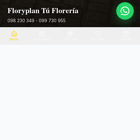
Floryplan Tú Florería
098 230 349 - 099 730 955
Rivera 881
Inicio
Categorias
Gift Card
Favoritos
Carrito
Envio el mismo dia
Flores frescas
Consultanos por zona
Calidad garantizada
Pago seguro
Soporte dedicado
100% seguro
Te ayudamos por WhatsApp