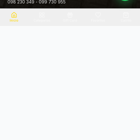
098 230 349 - 099 730 955
Rivera 881
Inicio
Categorias
Gift Card
Favoritos
Carrito
Envio el mismo dia
Flores frescas
Consultanos por zona
Calidad garantizada
Pago seguro
Soporte dedicado
100% seguro
Te ayudamos por WhatsApp
Categorias Destacadas
Explora por categoria