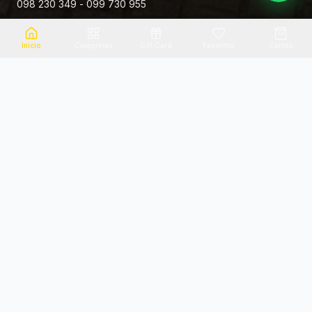
098 230 349 - 099 730 955
Rivera 881
Inicio
Categorias
Gift Card
Favoritos
Carrito
Envio el mismo dia
Flores frescas
Consultanos por zona
Calidad garantizada
Pago seguro
Soporte dedicado
100% seguro
Te ayudamos por WhatsApp
Categorias Destacadas
Explora por categoria