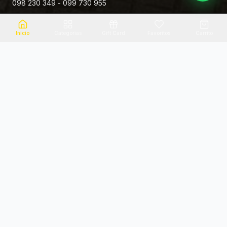
098 230 349 - 099 730 955
Rivera 881
Inicio
Categorias
Gift Card
Favoritos
Carrito
Envio el mismo dia
Flores frescas
Consultanos por zona
Calidad garantizada
Pago seguro
Soporte dedicado
100% seguro
Te ayudamos por WhatsApp
Categorias Destacadas
Explora por categoria