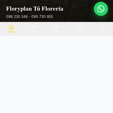
Floryplan Tú Florería
098 230 349 - 099 730 955
Rivera 881
Inicio
Categorias
Gift Card
Favoritos
Carrito
Envio el mismo dia
Flores frescas
Consultanos por zona
Calidad garantizada
Pago seguro
Soporte dedicado
100% seguro
Te ayudamos por WhatsApp