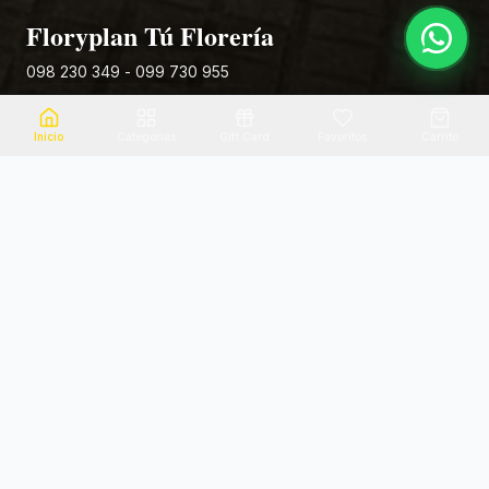
Floryplan Tú Florería
098 230 349 - 099 730 955
Rivera 881
Inicio
Categorias
Gift Card
Favoritos
Carrito
Envio el mismo dia
Flores frescas
Consultanos por zona
Calidad garantizada
Pago seguro
Soporte dedicado
100% seguro
Te ayudamos por WhatsApp