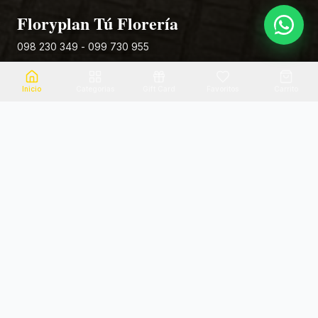
Floryplan Tú Florería
098 230 349 - 099 730 955
Rivera 881
Inicio
Categorias
Gift Card
Favoritos
Carrito
Envio el mismo dia
Flores frescas
Consultanos por zona
Calidad garantizada
Pago seguro
Soporte dedicado
100% seguro
Te ayudamos por WhatsApp