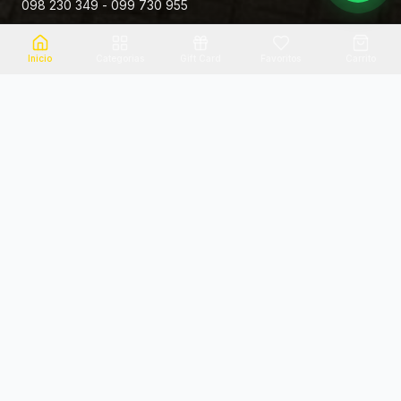
098 230 349 - 099 730 955
Rivera 881
Inicio
Categorias
Gift Card
Favoritos
Carrito
Envio el mismo dia
Flores frescas
Consultanos por zona
Calidad garantizada
Pago seguro
Soporte dedicado
100% seguro
Te ayudamos por WhatsApp
Categorias Destacadas
Explora por categoria