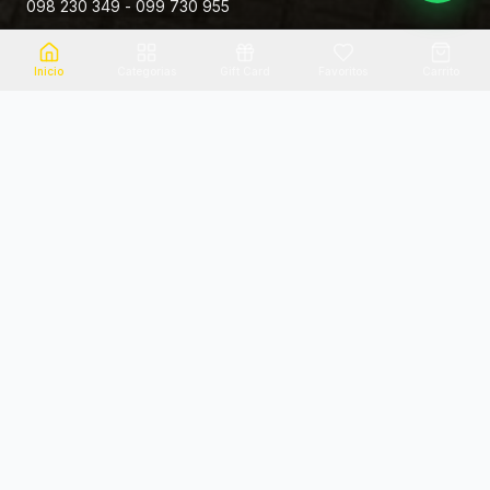
098 230 349 - 099 730 955
Rivera 881
Inicio
Categorias
Gift Card
Favoritos
Carrito
Envio el mismo dia
Flores frescas
Consultanos por zona
Calidad garantizada
Pago seguro
Soporte dedicado
100% seguro
Te ayudamos por WhatsApp
Categorias Destacadas
Explora por categoria