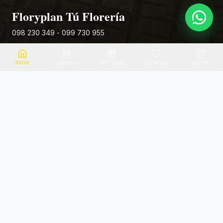
Floryplan Tú Florería
098 230 349 - 099 730 955
Rivera 881
Inicio
Categorias
Gift Card
Favoritos
Carrito
Envio el mismo dia
Flores frescas
Consultanos por zona
Calidad garantizada
Pago seguro
Soporte dedicado
100% seguro
Te ayudamos por WhatsApp