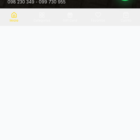
098 230 349 - 099 730 955
Rivera 881
Inicio
Categorias
Gift Card
Favoritos
Carrito
Envio el mismo dia
Flores frescas
Consultanos por zona
Calidad garantizada
Pago seguro
Soporte dedicado
100% seguro
Te ayudamos por WhatsApp
Categorias Destacadas
Explora por categoria