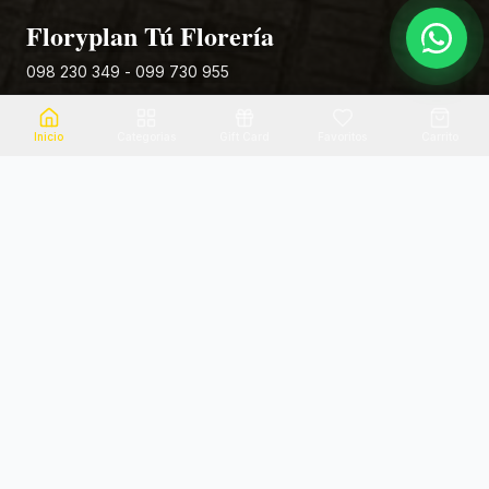
Floryplan Tú Florería
098 230 349 - 099 730 955
Rivera 881
Inicio
Categorias
Gift Card
Favoritos
Carrito
Envio el mismo dia
Flores frescas
Consultanos por zona
Calidad garantizada
Pago seguro
Soporte dedicado
100% seguro
Te ayudamos por WhatsApp