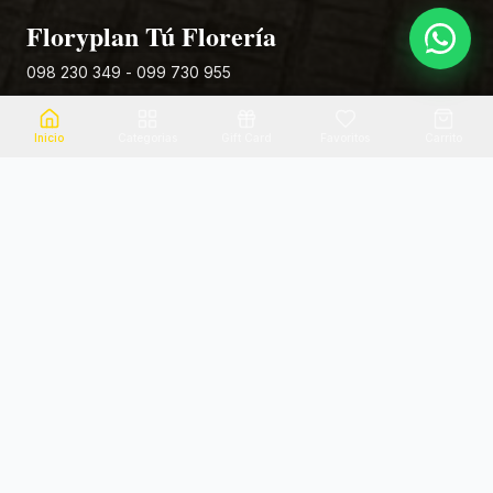
Floryplan Tú Florería
098 230 349 - 099 730 955
Rivera 881
Inicio
Categorias
Gift Card
Favoritos
Carrito
Envio el mismo dia
Flores frescas
Consultanos por zona
Calidad garantizada
Pago seguro
Soporte dedicado
100% seguro
Te ayudamos por WhatsApp