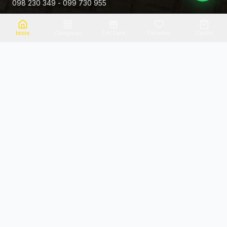
098 230 349 - 099 730 955
Rivera 881
Inicio
Categorias
Gift Card
Favoritos
Carrito
Envio el mismo dia
Flores frescas
Consultanos por zona
Calidad garantizada
Pago seguro
Soporte dedicado
100% seguro
Te ayudamos por WhatsApp
Categorias Destacadas
Explora por categoria