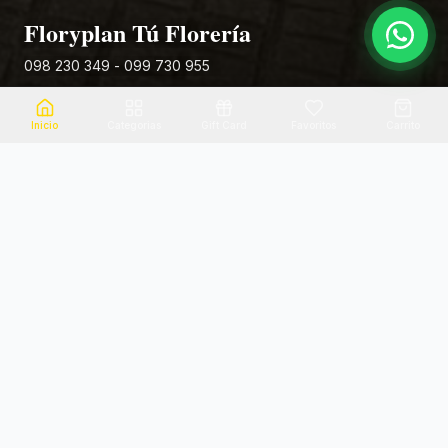
Floryplan Tú Florería
098 230 349 - 099 730 955
Rivera 881
Inicio
Categorias
Gift Card
Favoritos
Carrito
Envio el mismo dia
Flores frescas
Consultanos por zona
Calidad garantizada
Pago seguro
Soporte dedicado
100% seguro
Te ayudamos por WhatsApp