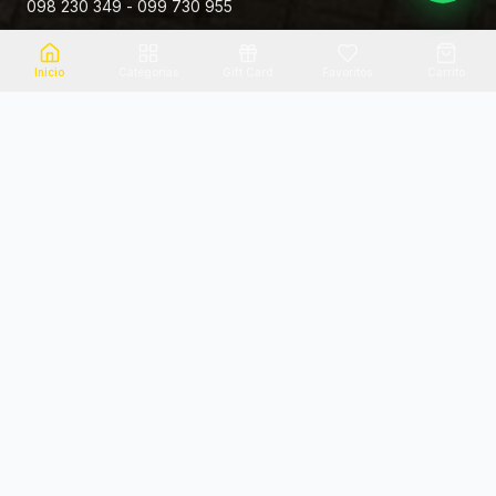
098 230 349 - 099 730 955
Rivera 881
Inicio
Categorias
Gift Card
Favoritos
Carrito
Envio el mismo dia
Flores frescas
Consultanos por zona
Calidad garantizada
Pago seguro
Soporte dedicado
100% seguro
Te ayudamos por WhatsApp
Categorias Destacadas
Explora por categoria