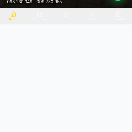
098 230 349 - 099 730 955
Rivera 881
Inicio
Categorias
Gift Card
Favoritos
Carrito
Envio el mismo dia
Flores frescas
Consultanos por zona
Calidad garantizada
Pago seguro
Soporte dedicado
100% seguro
Te ayudamos por WhatsApp
Categorias Destacadas
Explora por categoria