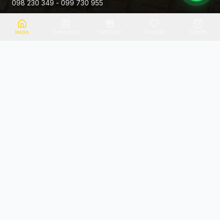
098 230 349 - 099 730 955
Rivera 881
Inicio
Categorias
Gift Card
Favoritos
Carrito
Envio el mismo dia
Flores frescas
Consultanos por zona
Calidad garantizada
Pago seguro
Soporte dedicado
100% seguro
Te ayudamos por WhatsApp
Categorias Destacadas
Explora por categoria