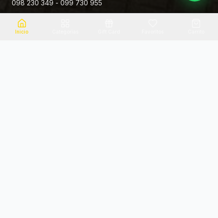
098 230 349 - 099 730 955
Rivera 881
Inicio
Categorias
Gift Card
Favoritos
Carrito
Envio el mismo dia
Flores frescas
Consultanos por zona
Calidad garantizada
Pago seguro
Soporte dedicado
100% seguro
Te ayudamos por WhatsApp
Categorias Destacadas
Explora por categoria