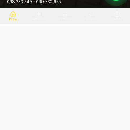
098 230 349 - 099 730 955
Rivera 881
Inicio
Categorias
Gift Card
Favoritos
Carrito
Envio el mismo dia
Flores frescas
Consultanos por zona
Calidad garantizada
Pago seguro
Soporte dedicado
100% seguro
Te ayudamos por WhatsApp
Categorias Destacadas
Explora por categoria