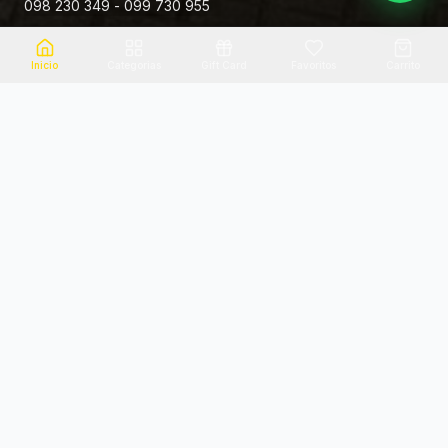
098 230 349 - 099 730 955
Rivera 881
Inicio
Categorias
Gift Card
Favoritos
Carrito
Envio el mismo dia
Flores frescas
Consultanos por zona
Calidad garantizada
Pago seguro
Soporte dedicado
100% seguro
Te ayudamos por WhatsApp
Categorias Destacadas
Explora por categoria