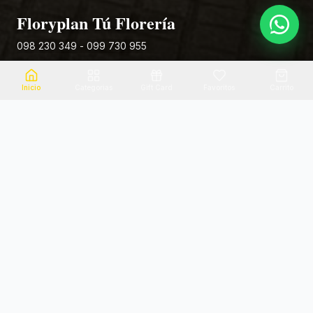
Floryplan Tú Florería
098 230 349 - 099 730 955
Rivera 881
Inicio
Categorias
Gift Card
Favoritos
Carrito
Envio el mismo dia
Flores frescas
Consultanos por zona
Calidad garantizada
Pago seguro
Soporte dedicado
100% seguro
Te ayudamos por WhatsApp